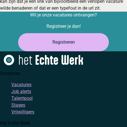
kan zijn dat je een link van bijvoorbeeld een verlopen vacature
wilde benaderen of dat er een typefout in de url zit.
Wil je onze vacatures ontvangen?
Registreer je dan!
Registreren
Vacatures
Vacatures
Job alerts
Talentpool
Stages
Vrijwilligers
Het Echte Werk