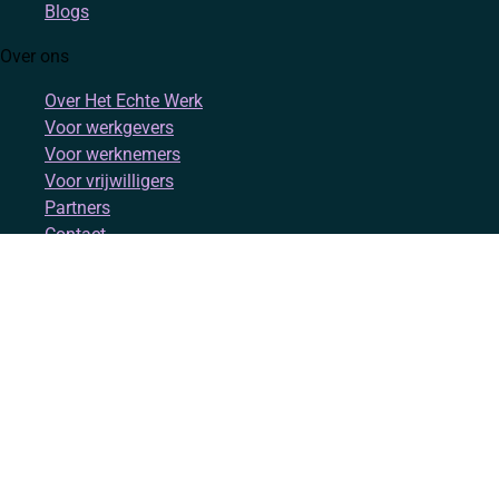
Blogs
Over ons
Over Het Echte Werk
Voor werkgevers
Voor werknemers
Voor vrijwilligers
Partners
Contact
Account
Inloggen
Registreren
Volg ons