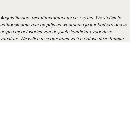
Acquisitie door recruitmentbureaus en zzp’ers: We stellen je
enthousiasme zeer op prijs en waarderen je aanbod om ons te
helpen bij het vinden van de juiste kandidaat voor deze
vacature. We willen je echter laten weten dat we deze functie
zelf invullen. In andere gevallen wordt de vacature gepubliceerd
op Waalwijk huurt in (DAS).
Competentie
Initiatief
Klantgerichtheid
Contactpersonen