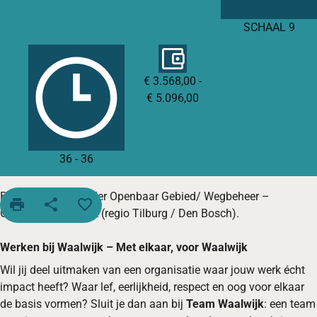
SCHAAL 9
€ 3.568,00 -
€ 5.096,00
36
-
36
Beheerder/ uitvoerder Openbaar Gebied/ Wegbeheer –
print
share
favorite_border
Gemeente Waalwijk (regio Tilburg / Den Bosch).
Werken bij Waalwijk – Met elkaar, voor Waalwijk
Wil jij deel uitmaken van een organisatie waar jouw werk écht
impact heeft? Waar lef, eerlijkheid, respect en oog voor elkaar
de basis vormen? Sluit je dan aan bij
Team Waalwijk
: een team