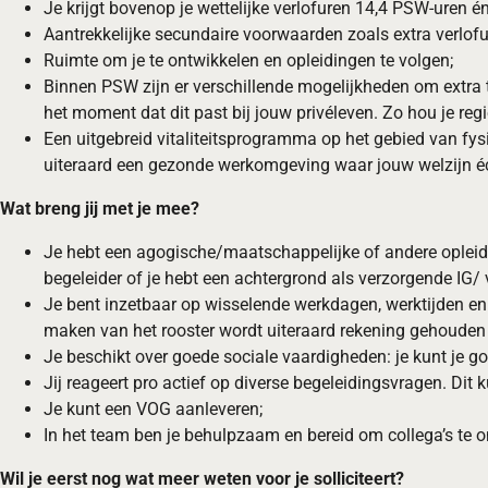
Je krijgt bovenop je wettelijke verlofuren 14,4 PSW-uren 
Aantrekkelijke secundaire voorwaarden zoals extra verlofur
Ruimte om je te ontwikkelen en opleidingen te volgen;
Binnen PSW zijn er verschillende mogelijkheden om extra te
het moment dat dit past bij jouw privéleven. Zo hou je regi
Een uitgebreid vitaliteitsprogramma op het gebied van fys
uiteraard een gezonde werkomgeving waar jouw welzijn écht
Wat breng jij met je mee?
Je hebt een agogische/maatschappelijke of andere opleid
begeleider of je hebt een achtergrond als verzorgende IG/
Je bent inzetbaar op wisselende werkdagen, werktijden en i
maken van het rooster wordt uiteraard rekening gehouden 
Je beschikt over goede sociale vaardigheden: je kunt je 
Jij reageert pro actief op diverse begeleidingsvragen. Dit ku
Je kunt een VOG aanleveren;
In het team ben je behulpzaam en bereid om collega’s te 
Wil je eerst nog wat meer weten voor je solliciteert?