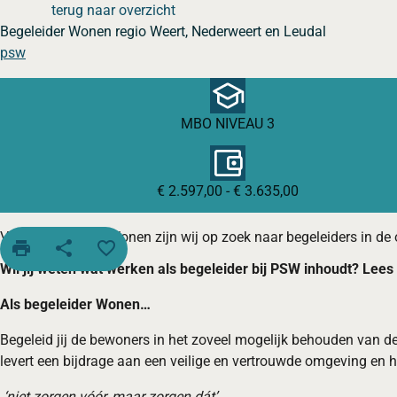
terug naar overzicht
Begeleider Wonen regio Weert, Nederweert en Leudal
psw
MBO NIVEAU 3
€ 2.597,00 - € 3.635,00
Voor onze sector Wonen zijn wij op zoek naar begeleiders in d
print
share
favorite_border
Wil jij weten wat werken als begeleider bij PSW inhoudt? Lees
Als begeleider Wonen…
Begeleid jij de bewoners in het zoveel mogelijk behouden van d
levert een bijdrage aan een veilige en vertrouwde omgeving en h
‘niet zorgen vóór, maar zorgen dát’