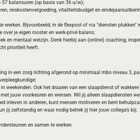
én 57 balansuren (op basis van 36 u/w);
en, reiskostenvergoeding, vitaliteitsbudget en eindejaarsuitkeri
 werken. Bijvoorbeeld; in de flexpool of via "diensten plukken" w
e over je eigen rooster en werk-privé balans;
iek en mentaal welzijn. Denk hierbij aan (online) coaching, ins
 prioriteit heeft.
ing in een zorg richting afgerond op minimaal mbo niveau 3, p
 verpleegkundige;
n weekenden. Ook het draaien van een slaapdienst of wakkere nach
met jouw voorkeuren en wensen. Wil jij alleen slaapdiensten wer
goed inleven in anderen, kunt mensen motiveren en bent behulpz
n jij zelfstandig en waar nodig betrek jij hier jouw collega’s bij;
ondersteunen en samen te werken.