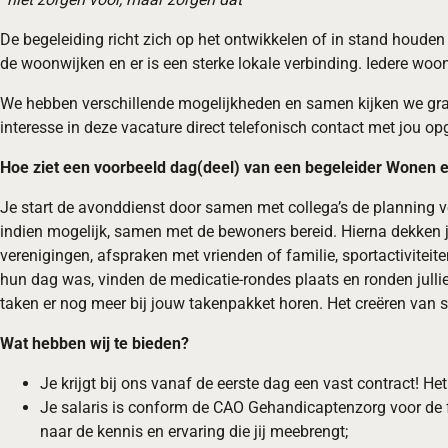
De begeleiding richt zich op het ontwikkelen of in stand houde
de woonwijken en er is een sterke lokale verbinding. Iedere wo
We hebben verschillende mogelijkheden en samen kijken we gra
interesse in deze vacature direct telefonisch contact met jou 
Hoe ziet een voorbeeld dag(deel) van een begeleider Wonen e
Je start de avonddienst door samen met collega’s de planning v
indien mogelijk, samen met de bewoners bereid. Hierna dekken j
verenigingen, afspraken met vrienden of familie, sportactiviteit
hun dag was, vinden de medicatie-rondes plaats en ronden julli
taken er nog meer bij jouw takenpakket horen. Het creëren van 
Wat hebben wij te bieden?
Je krijgt bij ons vanaf de eerste dag een vast contract! H
Je salaris is conform de CAO Gehandicaptenzorg voor de f
naar de kennis en ervaring die jij meebrengt;