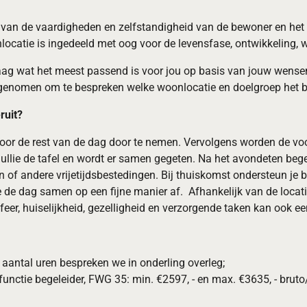
n van de vaardigheden en zelfstandigheid van de bewoner en het 
onlocatie is ingedeeld met oog voor de levensfase, ontwikkelin
ag wat het meest passend is voor jou op basis van jouw wensen
opgenomen om te bespreken welke woonlocatie en doelgroep het be
ruit?
oor de rest van de dag door te nemen. Vervolgens worden de voo
ullie de tafel en wordt er samen gegeten. Na het avondeten beg
en of andere vrijetijdsbestedingen. Bij thuiskomst ondersteun je 
e de dag samen op een fijne manier af. Afhankelijk van de loca
sfeer, huiselijkheid, gezelligheid en verzorgende taken kan ook
et aantal uren bespreken we in onderling overleg;
unctie begeleider, FWG 35: min. €2597, - en max. €3635, - brut