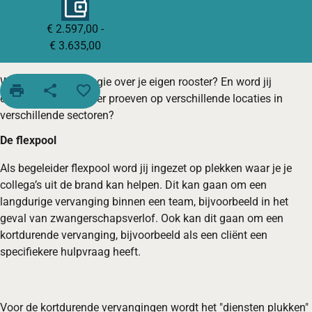
€ 2.597,00 -
€ 3.635,00
Wil jij graag meer regie over je eigen rooster? En word jij
print
share
favorite_border
enthousiast van sfeer proeven op verschillende locaties in
verschillende sectoren?
De flexpool
Als begeleider flexpool word jij ingezet op plekken waar je je
collega’s uit de brand kan helpen. Dit kan gaan om een
langdurige vervanging binnen een team, bijvoorbeeld in het
geval van zwangerschapsverlof. Ook kan dit gaan om een
kortdurende vervanging, bijvoorbeeld als een cliënt een
specifiekere hulpvraag heeft.
Voor de kortdurende vervangingen wordt het "diensten plukken"