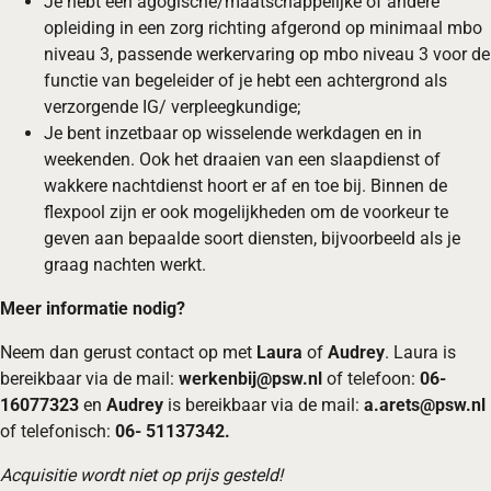
Je hebt een agogische/maatschappelijke of andere
opleiding in een zorg richting afgerond op minimaal mbo
niveau 3, passende werkervaring op mbo niveau 3 voor de
functie van begeleider of je hebt een achtergrond als
verzorgende IG/ verpleegkundige;
Je bent inzetbaar op wisselende werkdagen en in
weekenden. Ook het draaien van een slaapdienst of
wakkere nachtdienst hoort er af en toe bij. Binnen de
flexpool zijn er ook mogelijkheden om de voorkeur te
geven aan bepaalde soort diensten, bijvoorbeeld als je
graag nachten werkt.
Meer informatie nodig?
Neem dan gerust contact op met
Laura
of
Audrey
. Laura is
bereikbaar via de mail:
werkenbij@psw.nl
of telefoon:
06-
16077323
en
Audrey
is bereikbaar via de mail:
a.arets@psw.nl
of telefonisch:
06- 51137342.
Acquisitie wordt niet op prijs gesteld!