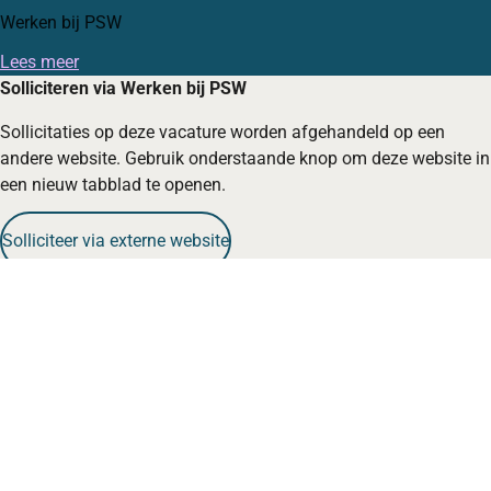
Werken bij PSW
Lees meer
Solliciteren via Werken bij PSW
Sollicitaties op deze vacature worden afgehandeld op een
andere website. Gebruik onderstaande knop om deze website in
een nieuw tabblad te openen.
Solliciteer via externe website
cookie
Marketingcookies geweigerd
Je hebt ervoor gekozen om marketingcookies te weigeren.
Hierdoor kunnen bepaalde onderdelen van de website, zoals
YouTube-video's en Google Maps, mogelijk niet correct
functioneren.
Open cookie instellingen
Wil je onze vacatures ontvangen?