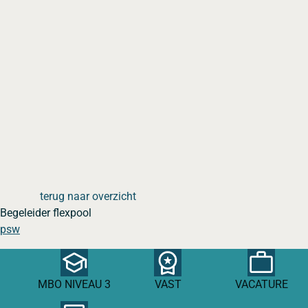
terug naar overzicht
Begeleider flexpool
psw
MBO NIVEAU 3
VAST
VACATURE