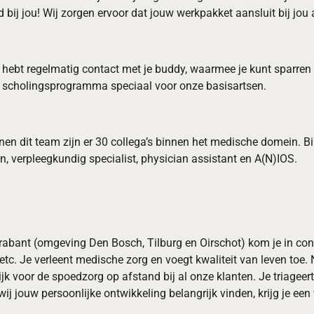
bij jou! Wij zorgen ervoor dat jouw werkpakket aansluit bij jou 
. Je hebt regelmatig contact met je buddy, waarmee je kunt sparr
ne scholingsprogramma speciaal voor onze basisartsen.
nen dit team zijn er 30 collega’s binnen het medische domein. B
, verpleegkundig specialist, physician assistant en A(N)IOS.
abant (omgeving Den Bosch, Tilburg en Oirschot) kom je in conta
 Je verleent medische zorg en voegt kwaliteit van leven toe. Na
r de spoedzorg op afstand bij al onze klanten. Je triageert te
 wij jouw persoonlijke ontwikkeling belangrijk vinden, krijg je e