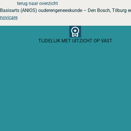
terug naar overzicht
Basisarts (ANIOS) ouderengeneeskunde – Den Bosch, Tilburg e
novicare
TIJDELIJK MET UITZICHT OP VAST