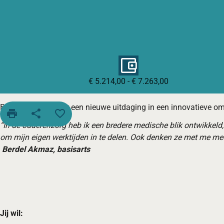
€ 5.214,00 - € 7.263,00
Ben jij op zoek naar een nieuwe uitdaging in een innovatieve o
print
share
favorite_border
“In de ouderenzorg heb ik een bredere medische blik ontwikkeld,
om mijn eigen werktijden in te delen. Ook denken ze met me mee
Berdel Akmaz, basisarts
Jij wil: