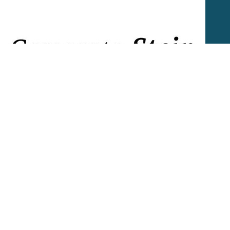
Gemeente Stein
Stein biedt voor ieder wat wils
Lees meer
Solliciteren via IGOM
Sollicitaties op deze vacature worden afgehandeld op een