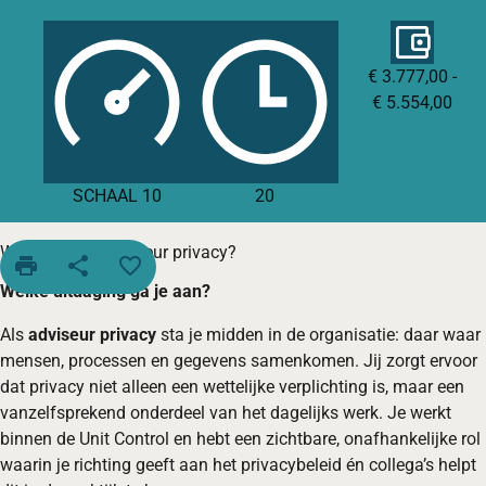
€ 3.777,00 -
€ 5.554,00
SCHAAL 10
20
Word jij onze adviseur privacy?
print
share
favorite_border
Welke uitdaging ga je aan?
Als
adviseur privacy
sta je midden in de organisatie: daar waar
mensen, processen en gegevens samenkomen. Jij zorgt ervoor
dat privacy niet alleen een wettelijke verplichting is, maar een
vanzelfsprekend onderdeel van het dagelijks werk. Je werkt
binnen de Unit Control en hebt een zichtbare, onafhankelijke rol
waarin je richting geeft aan het privacybeleid én collega’s helpt