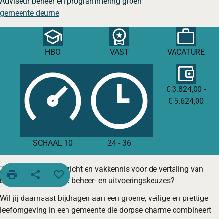
Adviseur beheer en programmering groen
gemeente deurne
HBO
VAST
VACATURE
€ 3.824,00 -
€ 5.624,00
SCHAAL 10
24
-
36
Zorg jij met jouw inzicht en vakkennis voor de vertaling van
print
share
favorite_border
beleid naar concrete beheer- en uitvoeringskeuzes?
Wil jij daarnaast bijdragen aan een groene, veilige en prettige
leefomgeving in een gemeente die dorpse charme combineert