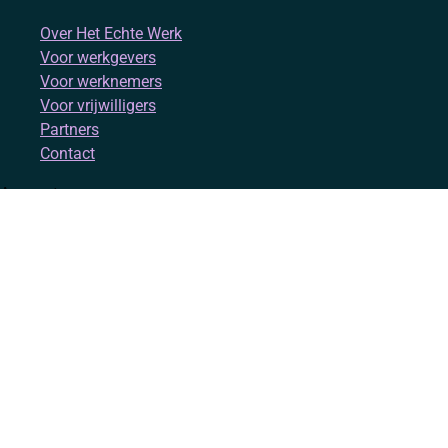
Over Het Echte Werk
Voor werkgevers
Voor werknemers
Voor vrijwilligers
Partners
Contact
Account
Inloggen
Registreren
Volg ons